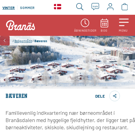
VINTER
SOMMER
ÅBNINGSTIDER
BOG
MENU
/
Boligområde
/
Bæveren
BÆVEREN
DELE
Familievenlig indkvartering nær børneområdet i
Branäsdalen med hyggelige fjeldhytter, der ligger tæt på
børneaktiviteter, skiskole, skiudlejning og restaurant.