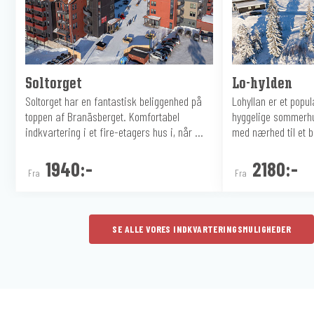
Soltorget
Lo-hylden
Soltorget har en fantastisk beliggenhed på
Lohyllan er et pop
toppen af Branäsberget. Komfortabel
hyggelige sommerhu
indkvartering i et fire-etagers hus i, når ...
med nærhed til et b
1940:-
2180:-
Fra
Fra
SE ALLE VORES INDKVARTERINGSMULIGHEDER