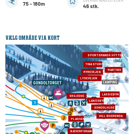
OVERNATNINGSSTEDER
75 - 180m
46 stk.
VÆLG OMRÅDE VIA KORT
SPORTSMANDS HYTTER
TINA STORP
MARTINS
MYREVEJEN
LYDEVEJEN
LASSIEBYN
SKILODGE
LANDSBYHUS
GONDOLHUSET
HILL BOGRENDA
PLADSEN
BÆVERFIRKANT