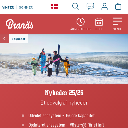
VINTER
SOMMER
ÅBNINGSTIDER
BOG
MENU
/
Nyheder
Nyheder 25/26
Et udvalg af nyheder
Udvidet snesystem – Højere kapacitet
Opdateret snesystem – Västersjö får et løft