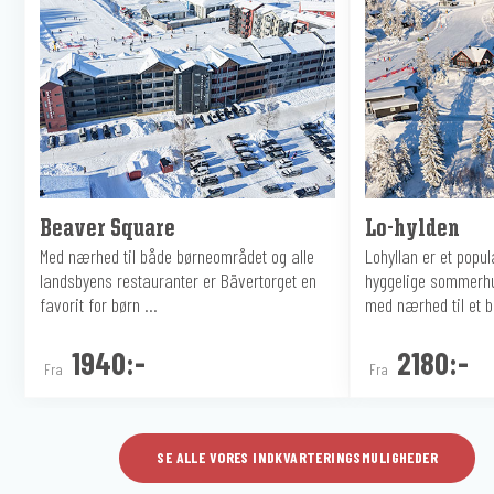
Beaver Square
Lo-hylden
Med nærhed til både børneområdet og alle
Lohyllan er et pop
landsbyens restauranter er Bävertorget en
hyggelige sommerhu
favorit for børn ...
med nærhed til et b
1940:-
2180:-
Fra
Fra
SE ALLE VORES INDKVARTERINGSMULIGHEDER