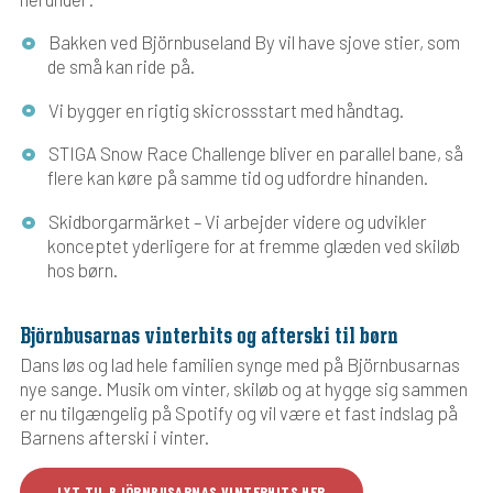
Bakken ved Björnbuseland By vil have sjove stier, som
de små kan ride på.
Vi bygger en rigtig skicrossstart med håndtag.
STIGA Snow Race Challenge bliver en parallel bane, så
flere kan køre på samme tid og udfordre hinanden.
Skidborgarmärket – Vi arbejder videre og udvikler
konceptet yderligere for at fremme glæden ved skiløb
hos børn.
Björnbusarnas vinterhits og afterski til børn
Dans løs og lad hele familien synge med på Björnbusarnas
nye sange. Musik om vinter, skiløb og at hygge sig sammen
er nu tilgængelig på Spotify og vil være et fast indslag på
Barnens afterski i vinter.
LYT TIL BJÖRNBUSARNAS VINTERHITS HER