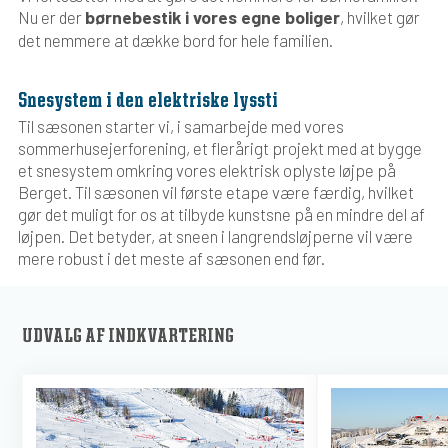
børnebestik i vores egne boliger
Nu er der
, hvilket gør
det nemmere at dække bord for hele familien.
Snesystem i den elektriske lyssti
Til sæsonen starter vi, i samarbejde med vores
sommerhusejerforening, et flerårigt projekt med at bygge
et snesystem omkring vores elektrisk oplyste løjpe på
Berget. Til sæsonen vil første etape være færdig, hvilket
gør det muligt for os at tilbyde kunstsne på en mindre del af
løjpen. Det betyder, at sneen i langrendsløjperne vil være
mere robust i det meste af sæsonen end før.
UDVALG AF INDKVARTERING