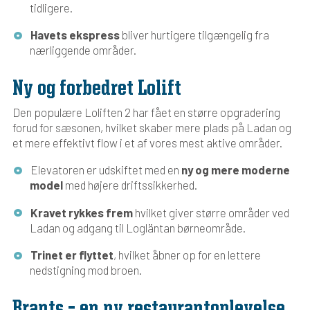
tidligere.
Havets ekspress
bliver hurtigere tilgængelig fra
nærliggende områder.
Ny og forbedret Lolift
Den populære Loliften 2 har fået en større opgradering
forud for sæsonen, hvilket skaber mere plads på Ladan og
et mere effektivt flow i et af vores mest aktive områder.
Elevatoren er udskiftet med en
ny og mere moderne
model
med højere driftssikkerhed.
Kravet rykkes frem
hvilket giver større områder ved
Ladan og adgang til Logläntan børneområde.
Trinet er flyttet
, hvilket åbner op for en lettere
nedstigning mod broen.
Brants – en ny restaurantoplevelse