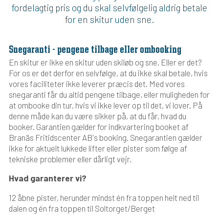
fordelagtig pris og du skal selvfølgelig aldrig betale
for en skitur uden sne.
Snegaranti - pengene tilbage eller ombooking
En skitur er ikke en skitur uden skiløb og sne. Eller er det?
For os er det derfor en selvfølge, at du ikke skal betale, hvis
vores faciliteter ikke leverer præcis det. Med vores
snegaranti får du altid pengene tilbage, eller muligheden for
at ombooke din tur, hvis vi ikke lever op til det, vi lover. På
denne måde kan du være sikker på, at du får, hvad du
booker. Garantien gælder for indkvartering booket af
Branäs Fritidscenter AB's booking. Snegarantien gælder
ikke for aktuelt lukkede lifter eller pister som følge af
tekniske problemer eller dårligt vejr.
Hvad garanterer vi?
12 åbne pister, herunder mindst én fra toppen helt ned til
dalen og én fra toppen til Soltorget/Berget