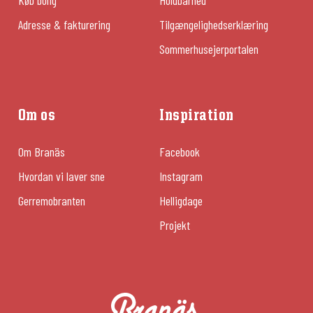
Køb bolig
Holdbarhed
Adresse & fakturering
Tilgængelighedserklæring
Sommerhusejerportalen
Om os
Inspiration
Om Branäs
Facebook
Hvordan vi laver sne
Instagram
Gerremobranten
Helligdage
Projekt