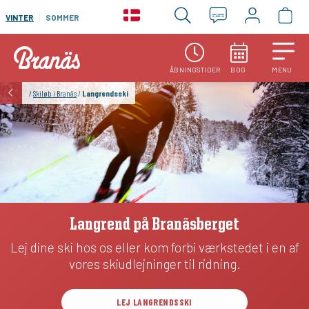
VINTER
SOMMER
ÅBNINGSTIDER
BOG
MENU
/
Skiløb i Branäs
/
Langrendsski
Langrend på Branäsberget
Lej dine ski hos os eller kom forbi værkstedet i en af
vores skiudlejninger til ridning.
LEJ LANGRENDSSKI