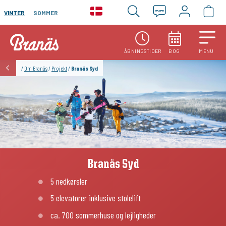
VINTER
SOMMER
ÅBNINGSTIDER
BOG
MENU
/
Om Branäs
/
Projekt
/
Branäs Syd
Branäs Syd
5 nedkørsler
5 elevatorer inklusive stolelift
ca. 700 sommerhuse og lejligheder