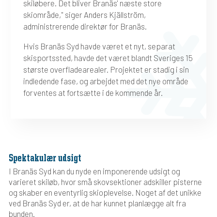
skiløbere. Det bliver Branäs' næste store
skiområde," siger Anders Kjällström,
administrerende direktør for Branäs.
Hvis Branäs Syd havde været et nyt, separat
skisportssted, havde det været blandt Sveriges 15
største overfladearealer. Projektet er stadig i sin
indledende fase, og arbejdet med det nye område
forventes at fortsætte i de kommende år.
Spektakulær udsigt
I Branäs Syd kan du nyde en imponerende udsigt og
varieret skiløb, hvor små skovsektioner adskiller pisterne
og skaber en eventyrlig skioplevelse. Noget af det unikke
ved Branäs Syd er, at de har kunnet planlægge alt fra
bunden.