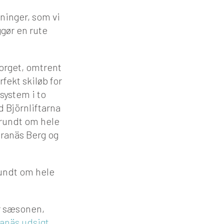
tninger, som vi
ggør en rute
torget, omtrent
fekt skiløb for
isystem i to
 Björnliftarna
y rundt om hele
Branäs Berg og
rundt om hele
ar sæsonen,
anäs udsigt