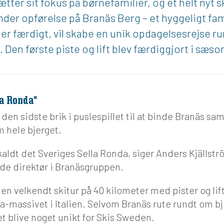
tter sit fokus på børnefamilier, og et helt nyt 
nder opførelse på Branäs Berg – et hyggeligt f
t er færdigt, vil skabe en unik opdagelsesrejse r
. Den første piste og lift blev færdiggjort i sæso
la Ronda"
 den sidste brik i puslespillet til at binde Branäs 
m hele bjerget.
 kaldt det Sveriges Sella Ronda, siger Anders Kjällstr
de direktør i Branäsgruppen.
 en velkendt skitur på 40 kilometer med pister og lift
la-massivet i Italien. Selvom Branäs rute rundt om bj
et blive noget unikt for Skis Sweden.