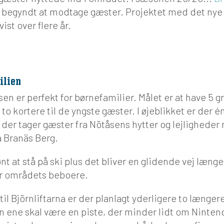
g begyndt at modtage gæster. Projektet med det ny
st over flere år.
ilien
en er perfekt for børnefamilier. Målet er at have 5 gr
to kortere til de yngste gæster. I øjeblikket er der 
, der tager gæster fra Nötåsens hytter og lejligheder 
å Branäs Berg.
ønt at stå på ski plus det bliver en glidende vej længe
or områdets beboere.
il Björnliftarna er der planlagt yderligere to længere
en ene skal være en piste, der minder lidt om Ninte