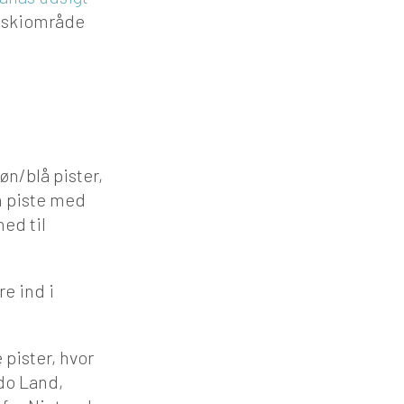
e skiområde
øn/blå pister,
én piste med
ned til
re ind i
 pister, hvor
ndo Land,