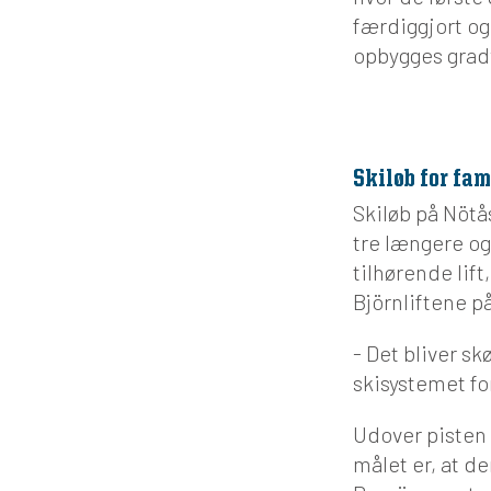
færdiggjort o
opbygges gradvi
Skiløb for fam
Skiløb på Nötås
tre længere og 
tilhørende lift
Björnliftene p
- Det bliver sk
skisystemet f
Udover pisten t
målet er, at d