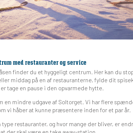
trum med restauranter og service
ötåsen finder du et hyggeligt centrum. Her kan du sto
 eller middag på en af restauranterne, fylde dit spis
er tage en pause i den opvarmede hytte.
om en mindre udgave af Soltorget. Vi har flere spænd
m vi håber at kunne præsentere inden for et par år.
 type restauranter, og hvor mange der bliver, er endn
 at der skal være en take away-station.