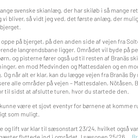
mange svenske skianlæg, der har skiløb i så mange re
g vi bliver, så vidt jeg ved, det første anlæg, der muli
bjerget.
 oppe på bjerget, på den anden side af vejen fra Sol
ende langrendsbane ligger. Området vil byde på per
rn, og pisterne fører også ud til resten af Branäs sk
tninger, en mod Medvinden og Mattesdalen og en mod
. Og når alt er klar, kan du lægge vejen fra Branäs B
sere alle områder på vejen – Mattesdalen, Nötåsen, 
 til sidst at afslutte turen, hvor du startede den.
t kunne være et sjovt eventyr for børnene at komme 
tigt som muligt.
e og lift var klar til sæsonstart 23/24, hvilket også v
 gæster flyttede ind i området. I sæsonen 25/26...
Br