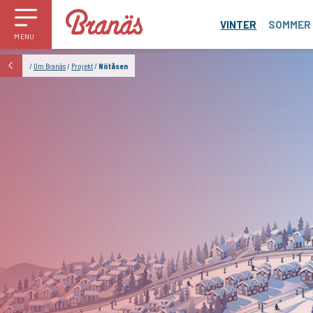
VINTER
SOMMER
MENU
/
Om Branäs
/
Projekt
/
Nötåsen