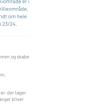
skiområde er i
amilieområde,
undt om hele
n 23/24.
sammen og skabe
öm,
er, der tager
erget bliver