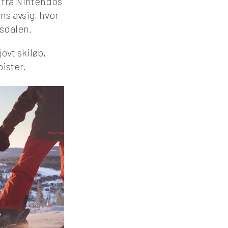
 fra Nintendos
ns avsig, hvor
äsdalen.
ovt skiløb,
ister.