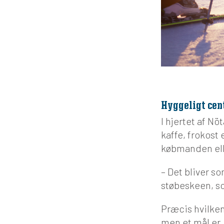
Hyggeligt cen
I hjertet af N
kaffe, frokost
købmanden ell
– Det bliver s
støbeskeen, so
Præcis hvilken
men et mål er,