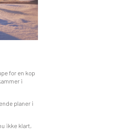
ppe for en kop
ekammer i
ende planer i
u ikke klart,