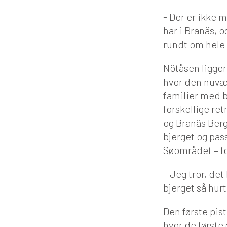
- Der er ikke 
har i Branäs, o
rundt om hele 
Nötåsen ligger
hvor den nuvær
familier med bø
forskellige re
og Branäs Berg
bjerget og pas
Søområdet – for
– Jeg tror, de
bjerget så hur
Den første pist
hvor de første