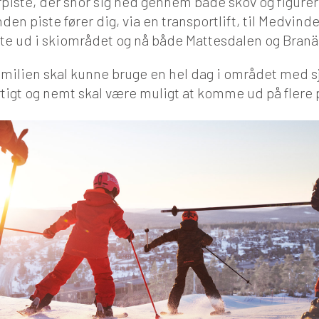
piste, der snor sig ned gennem både skov og figurer
en piste fører dig, via en transportlift, til Medvinde
te ud i skiområdet og nå både Mattesdalen og Bran
 familien skal kunne bruge en hel dag i området med sj
tigt og nemt skal være muligt at komme ud på flere p