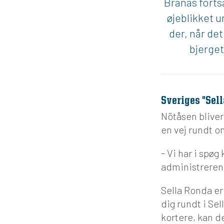
Branäs fortsæ
øjeblikket u
der, når de
bjerget
Sveriges "Sel
Nötåsen bliver
en vej rundt o
- Vi har i spøg
administreren
Sella Ronda er
dig rundt i Sel
kortere, kan d