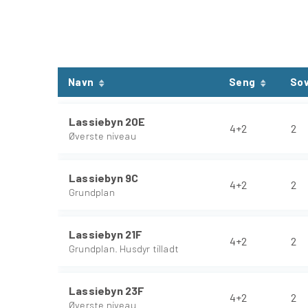
Navn
Seng
So
Lassiebyn 20E
4+2
2
Øverste niveau
Lassiebyn 9C
4+2
2
Grundplan
Lassiebyn 21F
4+2
2
Grundplan. Husdyr tilladt
Lassiebyn 23F
4+2
2
Øverste niveau