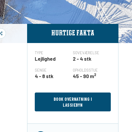
HURTIGE FAKTA
TYPE
SOVEVÆRELSE
Lejlighed
2 - 4 stk
SENGE
OPHOLDSSTUE
2
4 - 8 stk
45 - 90 m
BOOK OVERNATNING I
LASSIEBYN