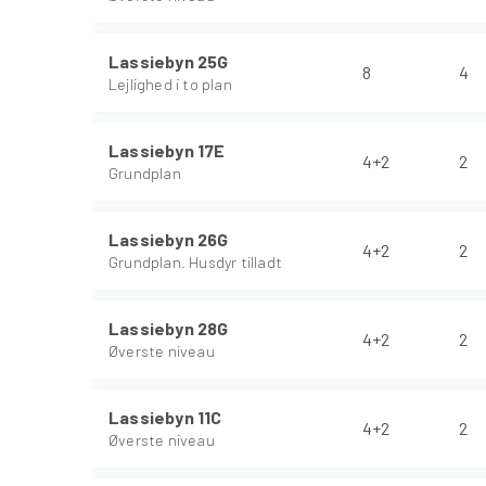
Lassiebyn 25G
8
4
Lejlighed i to plan
Lassiebyn 17E
4+2
2
Grundplan
Lassiebyn 26G
4+2
2
Grundplan. Husdyr tilladt
Lassiebyn 28G
4+2
2
Øverste niveau
Lassiebyn 11C
4+2
2
Øverste niveau