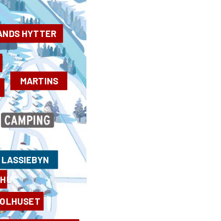
ANDS HYTTER
MARTINS
LASSIEBYN
YHUS
OLHUSET