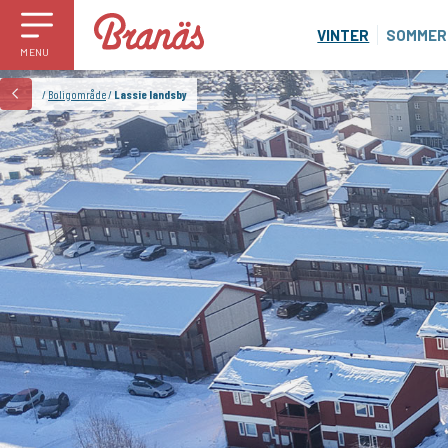
VINTER
SOMMER
MENU
/
Boligområde
/
Lassie landsby