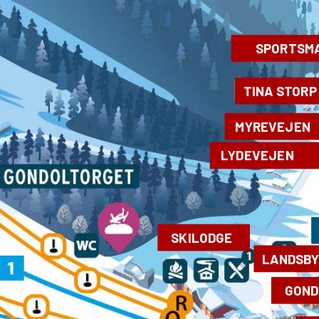
SPORTSM
TINA STORP
MYREVEJEN
LYDEVEJEN
SKILODGE
LANDSB
GOND