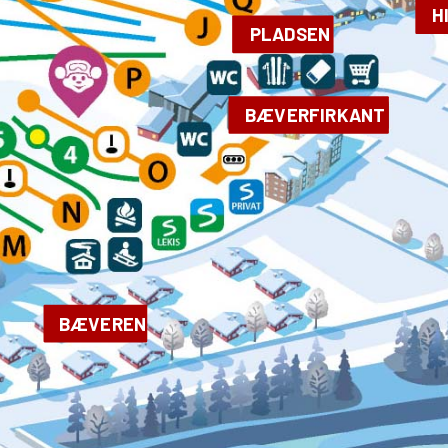
H
PLADSEN
BÆVERFIRKANT
BÆVEREN