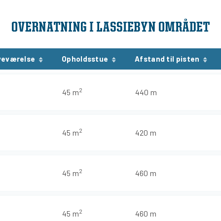
OVERNATNING I LASSIEBYN OMRÅDET
veværelse
Opholdsstue
Afstand til pisten
2
45 m
440 m
2
45 m
420 m
2
45 m
460 m
2
45 m
460 m