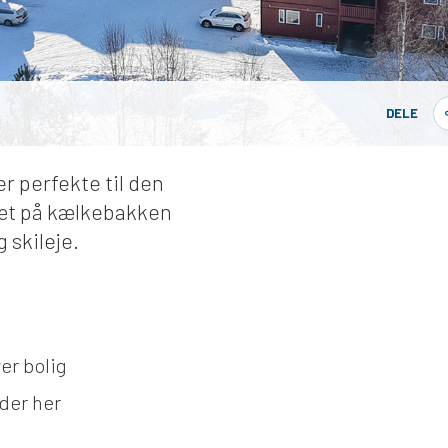
DELE
er perfekte til den
 tæt på kælkebakken
 skileje.
ver bolig
der her