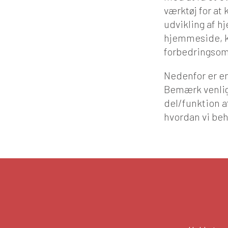
værktøj for at
udvikling af 
hjemmeside, k
forbedringsom
Nedenfor er en
Bemærk venligs
del/funktion 
hvordan vi beh