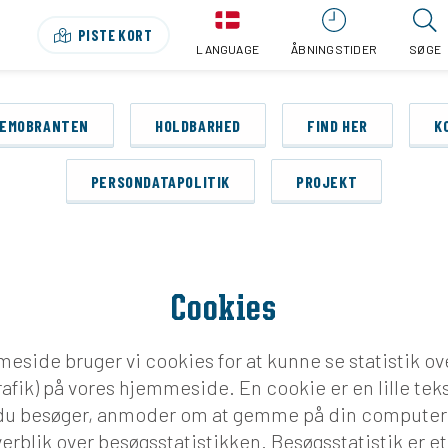
PISTE KORT
LANGUAGE
ÅBNINGSTIDER
SØGE
REMOBRANTEN
HOLDBARHED
FIND HER
K
PERSONDATAPOLITIK
PROJEKT
Cookies
eside bruger vi cookies for at kunne se statistik ove
rafik) på vores hjemmeside. En cookie er en lille tek
u besøger, anmoder om at gemme på din computer 
erblik over besøgsstatistikken. Besøgsstatistik er et 