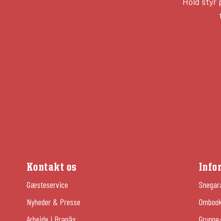
Hold styr
Kontakt os
Info
Gæsteservice
Snegar
Nyheder & Presse
Ombooki
Arbejde i Branäs
Gruppe-