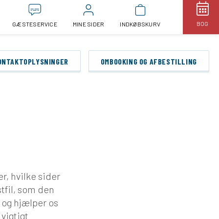
BOG
GÆSTESERVICE
MINE SIDER
INDKØBSKURV
ONTAKTOPLYSNINGER
OMBOOKING OG AFBESTILLING
r, hvilke sider
stfil, som den
og hjælper os
vigtigt