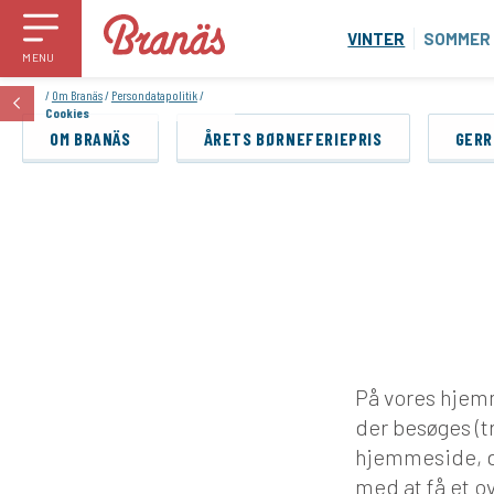
VINTER
SOMMER
MENU
/
Om Branäs
/
Persondatapolitik
/
Cookies
OM BRANÄS
ÅRETS BØRNEFERIEPRIS
GER
På vores hjemm
der besøges (t
hjemmeside, d
med at få et ov