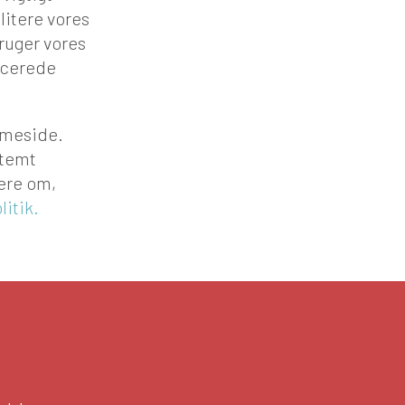
litere vores
ruger vores
icerede
mmeside.
stemt
ere om,
itik.