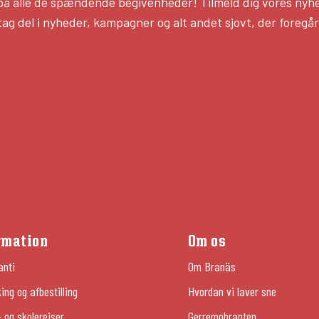
 på alle de spændende begivenheder! Tilmeld dig vores nyh
tag del i nyheder, kampagner og alt andet sjovt, der foregår
rmation
Om os
anti
Om Branäs
ng og afbestilling
Hvordan vi laver sne
 og skolerejser
Gerremobranten