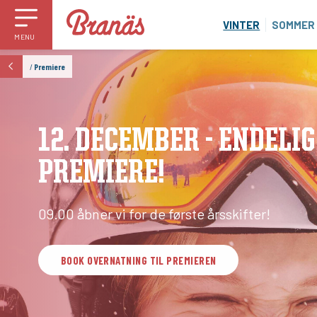
VINTER
SOMMER
MENU
/
Premiere
12. DECEMBER - ENDELIG
PREMIERE!
09.00 åbner vi for de første årsskifter!
BOOK OVERNATNING TIL PREMIEREN