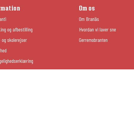
rmation
Om os
anti
Om Branäs
ng og afbestilling
Hvordan vi laver sne
 og skolerejser
Gerremobranten
rhed
gelighedserklæring
husejerportalen