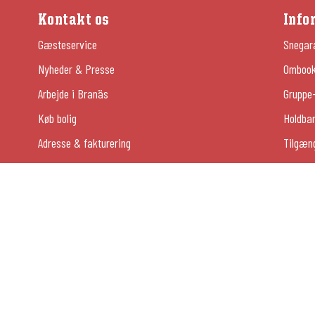
Kontakt os
Info
Gæsteservice
Snegar
Nyheder & Presse
Ombooki
Arbejde i Branäs
Gruppe-
Køb bolig
Holdba
Adresse & fakturering
Tilgæn
Sommer
054-13 26 00
© Copyright Branäsgruppen AB