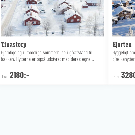
Tinastorp
Hjorten
Hjemlige og rummelige sommerhuse i gåafstand til
Hyggeligt om
bakken. Hytterne er også udstyret med deres egne...
bjælkehytter 
2180:-
328
Fra
Fra