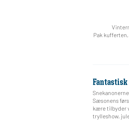
Vinterm
Pak kufferten, 
Fantastisk
Snekanonerne k
Sæsonens først
kære tilbyder 
trylleshow, ju