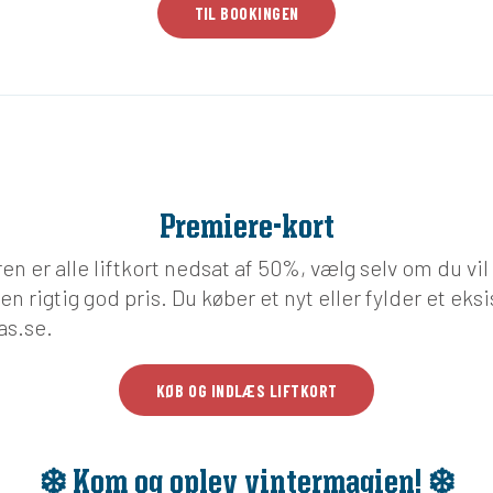
TIL BOOKINGEN
Premiere-kort
 er alle liftkort nedsat af 50%, vælg selv om du vil a
l en rigtig god pris. Du køber et nyt eller fylder et ek
as.se.
KØB OG INDLÆS LIFTKORT
❄️ Kom og oplev vintermagien! ❄️