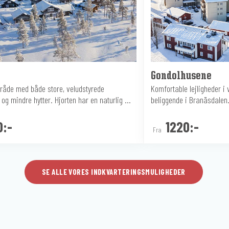
Gondolhusene
råde med både store, veludstyrede
Komfortable lejligheder i 
og mindre hytter. Hjorten har en naturlig ...
beliggende i Branäsdalen. A
0:-
1220:-
Fra
SE ALLE VORES INDKVARTERINGSMULIGHEDER