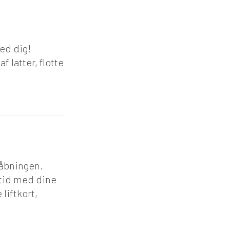
!
med dig!
f latter, flotte
 åbningen.
 tid med dine
liftkort,