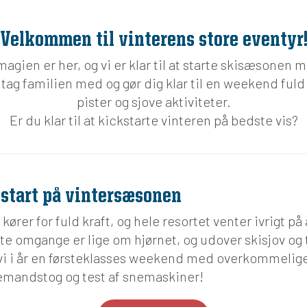
Velkommen til vinterens store eventyr
agien er her, og vi er klar til at starte skisæsonen 
tag familien med og gør dig klar til en weekend fuld a
pister og sjove aktiviteter.
Er du klar til at kickstarte vinteren på bedste vis?
 start på vintersæsonen
ører for fuld kraft, og hele resortet venter ivrigt på
e omgange er lige om hjørnet, og udover skisjov og
vi i år en førsteklasses weekend med overkommelige 
lemandstog og test af snemaskiner!