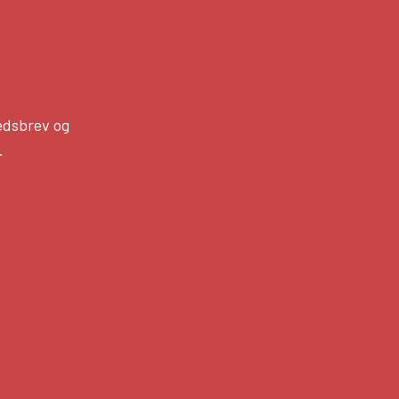
edsbrev og
.