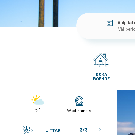
Välj da
Välj peri
BOKA
BOENDE
12°
Webbkamera
3/3
LIFTAR