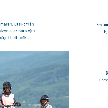
maren, utsikt från
Restau
ven eller bara njut
Nj
ågot helt unikt.
N
Somm