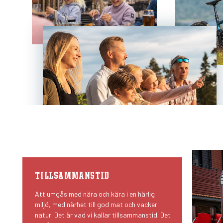
TILLSAMMANSTID
Att umgås med nära och kära i en härlig
miljö, med närhet till god mat och vacker
natur. Det är vad vi kallar tillsammanstid. Det