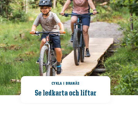
LEDER
XC-CYKLIN
ATTRAKTION
CYKLA I BRANÄS
VANDRING
Se ledkarta och liftar
LEDKA