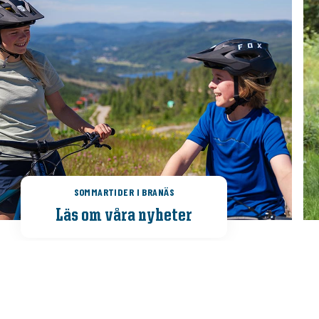
: 11 °
Max: 12 °
Min: 8 °
Max: 19 °
Vind: 0.7 m/s
Vind: 3.4 m/s
SOMMARTIDER I BRANÄS
Läs om våra nyheter