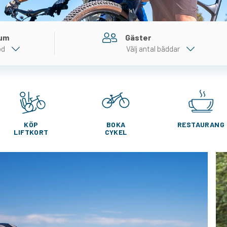
tum
Gäster
od
Välj antal bäddar
KÖP
BOKA
RESTAURANG
LIFTKORT
CYKEL
FREDAG
LÖRDAG
TEMPERATUR
TEMPERATUR