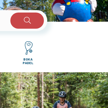
BOKA
PADEL
12°
LIFTAR