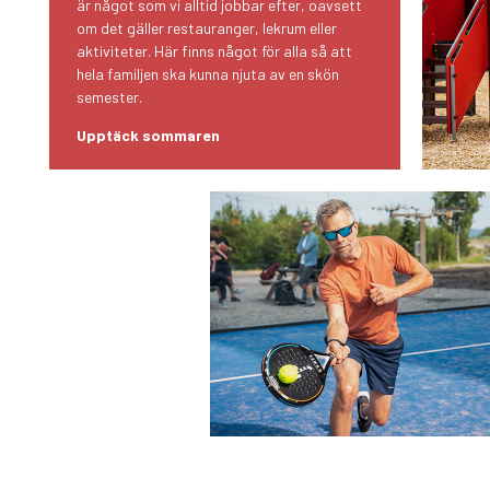
är något som vi alltid jobbar efter, oavsett
om det gäller restauranger, lekrum eller
aktiviteter. Här finns något för alla så att
hela familjen ska kunna njuta av en skön
semester.
Upptäck sommaren