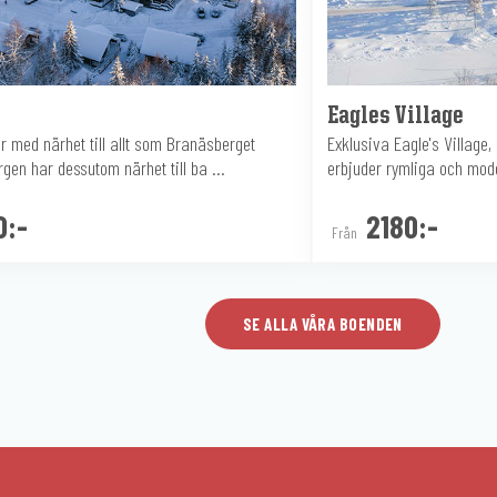
Eagles Village
r med närhet till allt som Branäsberget
Exklusiva Eagle's Village
rgen har dessutom närhet till ba ...
erbjuder rymliga och mod
0:-
2180:-
Från
SE ALLA VÅRA BOENDEN