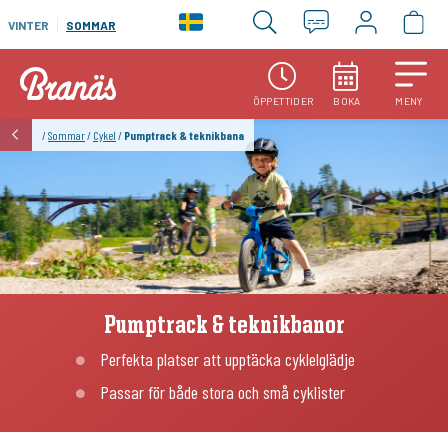
VINTER
SOMMAR
ÖPPETTIDER
BOKA
MENY
/
Sommar
/
Cykel
/
Pumptrack & teknikbana
Pumptrack & teknikbanor
Perfekta platser att upptäcka cyklelglädje
Passar för både stora och små cyklister