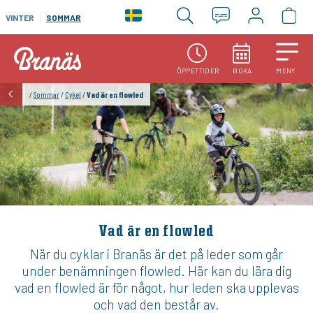
VINTER
SOMMAR
ÖPPETTIDER
BOKA
MENY
/
Sommar
/
Cykel
/
Vad är en flowled
Vad är en flowled
När du cyklar i Branäs är det på leder som går
under benämningen flowled. Här kan du lära dig
vad en flowled är för något, hur leden ska upplevas
och vad den består av.