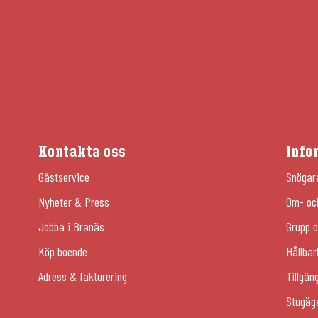
Kontakta oss
Info
Gästservice
Snögar
Nyheter & Press
Om- oc
Jobba i Branäs
Grupp o
Köp boende
Hållbar
Adress & fakturering
Tillgän
Stugäg