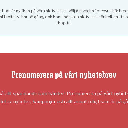
 att du är nyfiken på våra aktiviteter! Välj din vecka i menyn i här bred
allt roligt vi har på gång, och kom ihåg, alla aktiviteter är helt gratis 
drop-in.
Prenumerera på vårt nyhetsbrev
l på allt spännande som händer! Prenumerera på vårt nyhet
del av nyheter, kampanjer och allt annat roligt som är på g