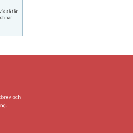
vid så får
och har
sbrev och
ång.