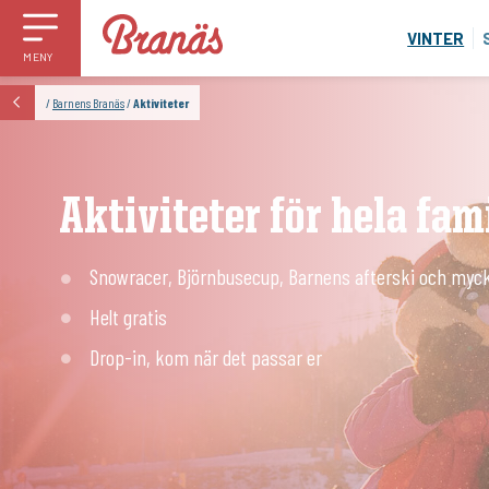
VINTER
MENY
/
Barnens Branäs
/
Aktiviteter
Aktiviteter för hela fam
Snowracer, Björnbusecup, Barnens afterski och myc
Helt gratis
Drop-in, kom när det passar er