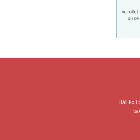
Va roligt
du se 
Håll kol
ta 