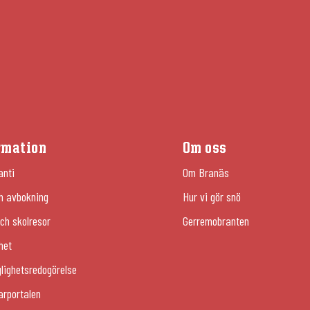
rmation
Om oss
anti
Om Branäs
h avbokning
Hur vi gör snö
ch skolresor
Gerremobranten
het
glighetsredogörelse
arportalen