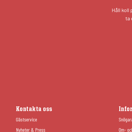
Håll kol
ta 
Kontakta oss
Info
Gästservice
Snögar
Nyheter & Press
Om- oc