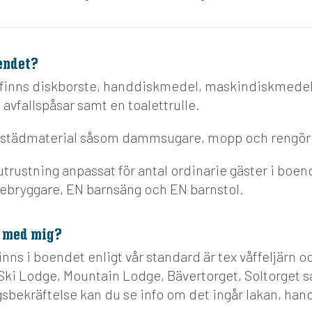
endet?
finns diskborste, handdiskmedel, maskindiskmedel
 avfallspåsar samt en toalettrulle.
n städmaterial såsom dammsugare, mopp och rengö
utrustning anpassat för antal ordinarie gäster i boe
febryggare, EN barnsäng och EN barnstol.
a med mig?
inns i boendet enligt vår standard är tex våffeljärn o
i Ski Lodge, Mountain Lodge, Bävertorget, Soltorget 
sbekräftelse kan du se info om det ingår lakan, han