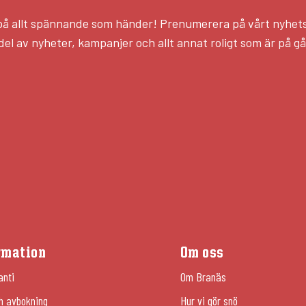
l på allt spännande som händer! Prenumerera på vårt nyhet
del av nyheter, kampanjer och allt annat roligt som är på g
rmation
Om oss
anti
Om Branäs
h avbokning
Hur vi gör snö