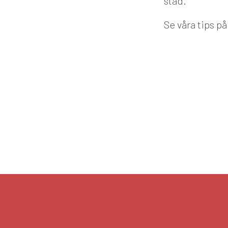
städ.
Se våra tips p