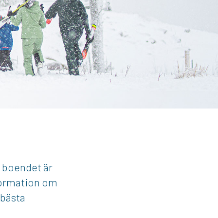
d boendet är
nformation om
 bästa