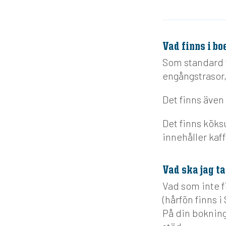
Vad finns i bo
Som standard 
engångstrasor,
Det finns äve
Det finns köks
innehåller kaf
Vad ska jag t
Vad som inte f
(hårfön finns 
På din bokning