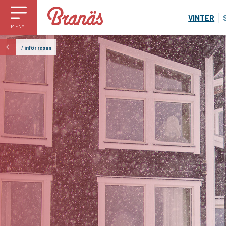
VINTER
MENY
/
inför resan