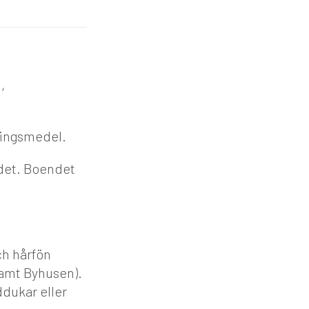
,
ringsmedel.
ndet. Boendet
ch hårfön
samt Byhusen).
ddukar eller