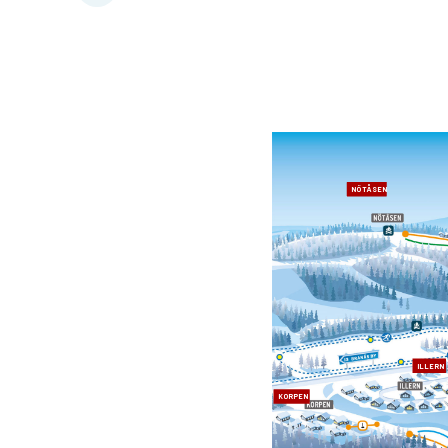
NÖTÅSEN
ILLERN
KORPEN