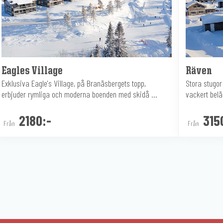
Eagles Village
Räven
Exklusiva Eagle's Village, på Branäsbergets topp,
Stora stugo
erbjuder rymliga och moderna boenden med skidå ...
vackert belä
2180:-
315
Från
Från