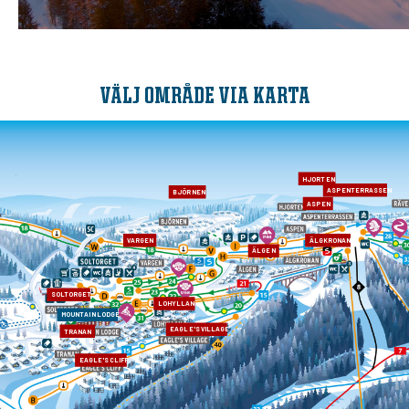
VÄLJ OMRÅDE VIA KARTA
HJORTEN
ASPENTERRASSEN
BJÖRNEN
ASPEN
VARGEN
ÄLGKRONAN
ÄLGEN
SOLTORGET
LOHYLLAN
MOUNTAIN LODGE
EAGLE'S VILLAGE
TRANAN
EAGLE'S CLIFF