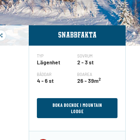
SNABBFAKTA
TYP
SOVRUM
Lägenhet
2 - 3 st
BÄDDAR
BOAREA
2
4 - 6 st
26 - 39m
BOKA BOENDE I MOUNTAIN
LODGE