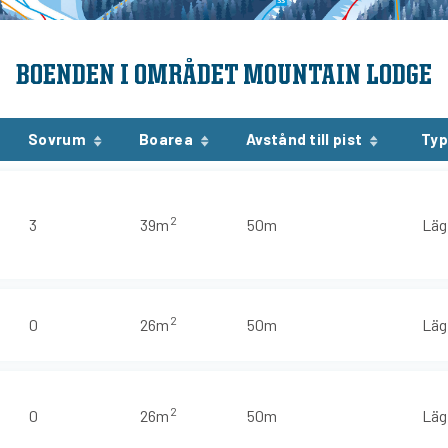
BOENDEN I OMRÅDET MOUNTAIN LODGE
Sovrum
Boarea
Avstånd till pist
Typ
2
3
39m
50m
Läg
2
0
26m
50m
Läg
2
0
26m
50m
Läg