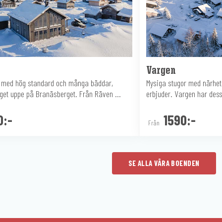
Vargen
r med hög standard och många bäddar,
Mysiga stugor med närhet 
get uppe på Branäsberget. Från Räven ...
erbjuder. Vargen har dessu
0:-
1590:-
Från
SE ALLA VÅRA BOENDEN