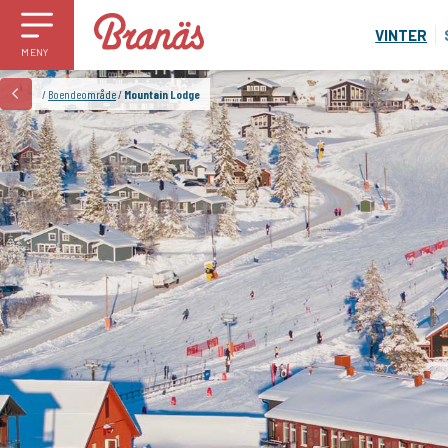
VINTER
MENY
/
Boendeområde
/
Mountain Lodge