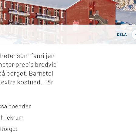
DELA
gheter som familjen
heter precis bredvid
på berget. Barnstol
 extra kostnad. Här
issa boenden
och lekrum
ltorget