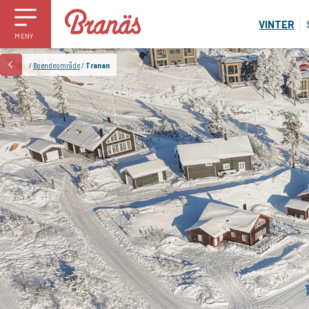
VINTER
MENY
/
Boendeområde
/
Tranan