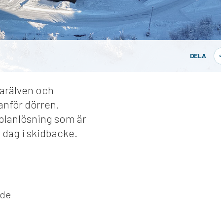
DELA
larälven och
anför dörren.
lanlösning som är
n dag i skidbacke.
nde