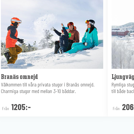
Branäs omnejd
Ljungvä
Välkommen till våra privata stugor i Branäs omnejd.
Rymliga stu
Charmiga stugor med mellan 3-10 bäddar.
till både ba
1205:-
206
Från
Från