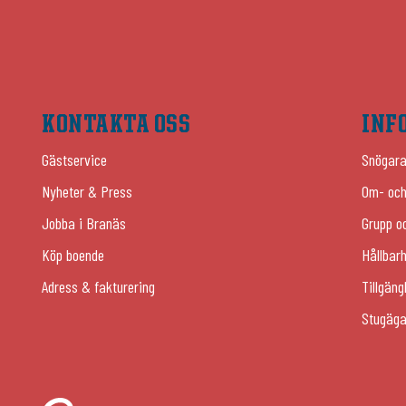
KONTAKTA OSS
INF
Gästservice
Snögara
Nyheter & Press
Om- och
Jobba i Branäs
Grupp o
Köp boende
Hållbar
Adress & fakturering
Tillgäng
Stugäga