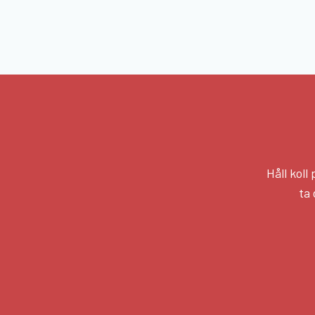
Håll kol
ta 