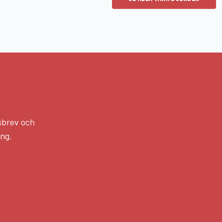
sbrev och
ång.