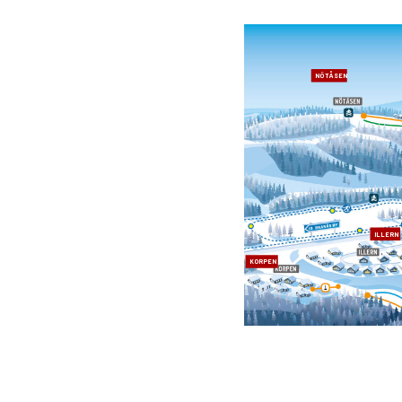
NÖTÅSEN
ILLERN
KORPEN