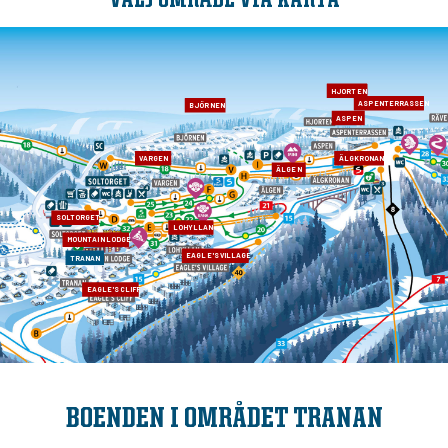
VÄLJ OMRÅDE VIA KARTA
HJORTEN
ASPENTERRASSEN
BJÖRNEN
ASPEN
VARGEN
ÄLGKRONAN
ÄLGEN
SOLTORGET
LOHYLLAN
MOUNTAIN LODGE
EAGLE'S VILLAGE
TRANAN
EAGLE'S CLIFF
BOENDEN I OMRÅDET TRANAN