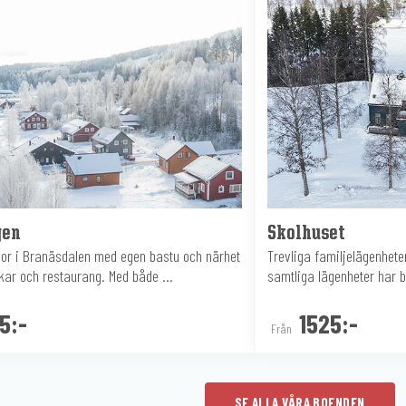
gen
Skolhuset
gor i Branäsdalen med egen bastu och närhet
Trevliga familjelägenhete
ckar och restaurang. Med både ...
samtliga lägenheter har b
5:-
1525:-
Från
SE ALLA VÅRA BOENDEN