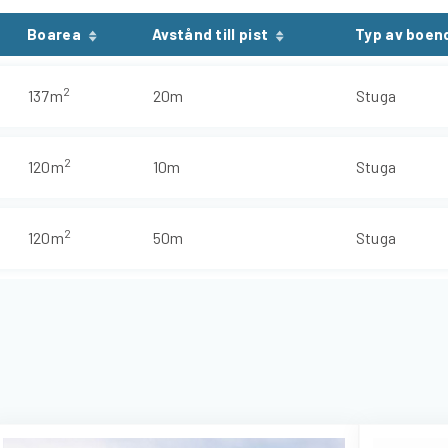
Boarea
Avstånd till pist
Typ av boen
2
137m
20m
Stuga
2
120m
10m
Stuga
2
120m
50m
Stuga