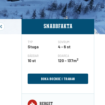
SNABBFAKTA
TYP
SOVRUM
Stuga
4 - 6 st
BÄDDAR
BOAREA
2
10 st
120 - 137m
BOKA BOENDE I TRANAN
BERGET