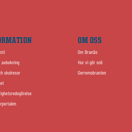
ORMATION
OM OSS
nti
Om Branäs
 avbokning
Hur vi gör snö
ch skolresor
Gerremobranten
het
lighetsredogörelse
rportalen