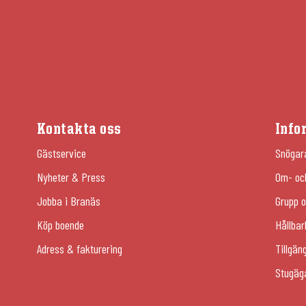
Kontakta oss
Info
Gästservice
Snögar
Nyheter & Press
Om- oc
Jobba i Branäs
Grupp o
Köp boende
Hållbar
Adress & fakturering
Tillgän
Stugäg