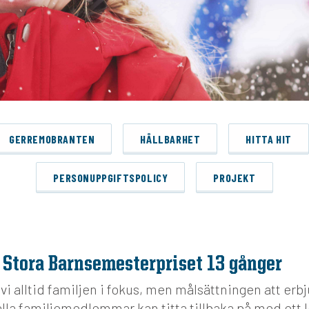
GERREMOBRANTEN
HÅLLBARHET
HITTA HIT
PERSONUPPGIFTSPOLICY
PROJEKT
 Stora Barnsemesterpriset 13 gånger
 vi alltid familjen i fokus, men målsättningen att erb
lla familjemedlemmar kan titta tillbaka på med ett 