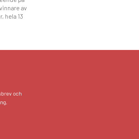
 vinnare av
, hela 13
sbrev och
ång.