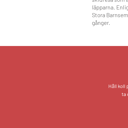
läpparna. Enlig
Stora Barnseme
gånger.
Håll kol
ta 