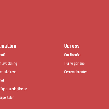
rmation
Om oss
anti
Om Branäs
h avbokning
Hur vi gör snö
ch skolresor
Gerremobranten
het
glighetsredogörelse
arportalen