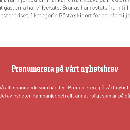
t gästerna har vi lyckats. Branäs
har röstats fram till
sterpriset, i kategorin Bästa skidort för
barnfamiljer
Prenumerera på vårt nyhetsbrev
l på allt spännande som händer! Prenumerera på vårt nyhet
del av nyheter, kampanjer och allt annat roligt som är på g