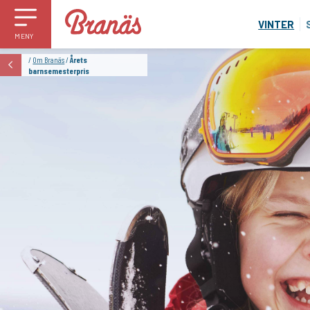
VINTER
MENY
/
Om Branäs
/
Årets
barnsemesterpris